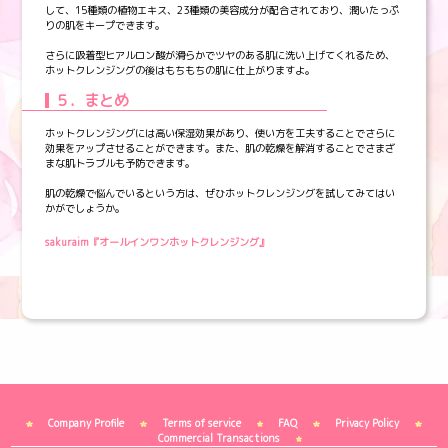
して、15種類の植物エキス、23種類の美容成分が配合されており、潤いたっぷ
りの肌をキープできます。
さらに吸着型ヒアルロン酸が滑らかでツヤのある肌に洗い上げてくれるため、
ホットクレンジングの後はもちもちの肌に仕上がりますよ。
５．まとめ
ホットクレンジングには高い保湿効果があり、使い方を工夫することでさらに
効果をアップさせることができます。また、肌の乾燥を解消することでさまざ
まな肌トラブルも予防できます。
肌の乾燥で悩んでいるという方は、ぜひホットクレンジングを試してみてはい
かがでしょうか。
sakuraim『オールインワンホットクレンジング』
Company Profile
Terms of service
FAQ
Privacy Policy
Commercial Transactions