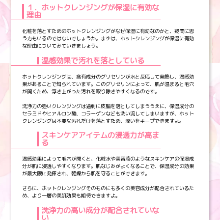
１．ホットクレンジングが保湿に有効な
理由
化粧を落とすためのホットクレンジングがなぜ保湿に有効なのかと、疑問に思
う方もいるのではないでしょうか。まずは、ホットクレンジングが保湿に有効
な理由についてみていきましょう。
温感効果で汚れを落としている
ホットクレンジングは、含有成分のグリセリンが水と反応して発熱し、温感効
果があることで知られています。このグリセリンによって、肌が温まると毛穴
が開くため、浮き上がった汚れを取り除きやすくなるのです。
洗浄力の強いクレンジングは過剰に皮脂を落としてしまううえに、保湿成分の
セラミドやヒアルロン酸、コラーゲンなども洗い流してしまいますが、ホット
クレンジングは不要な汚れだけを落とすため、潤いをキープできますよ。
スキンケアアイテムの浸透力が高ま
る
温感効果によって毛穴が開くと、化粧水や美容液のようなスキンケアの保湿成
分が肌に浸透しやすくなります。肌なじみがよくなることで、保湿成分の効果
が最大限に発揮され、乾燥から肌を守ることができます。
さらに、ホットクレンジングそのものにも多くの美容成分が配合されているた
め、より一層の美肌効果も期待できますよ。
洗浄力の高い成分が配合されていな
い