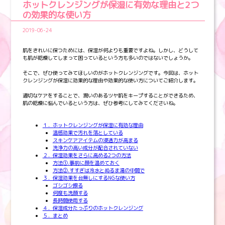
ホットクレンジングが保湿に有効な理由と2つ
の効果的な使い方
2019-06-24
肌をきれいに保つためには、保湿が何よりも重要ですよね。しかし、どうして
も肌が乾燥してしまって困っているという方も多いのではないでしょうか。
そこで、ぜひ使ってみてほしいのがホットクレンジングです。今回は、ホット
クレンジングが保湿に効果的な理由や効果的な使い方についてご紹介します。
適切なケアをすることで、潤いのあるツヤ肌をキープすることができるため、
肌の乾燥に悩んでいるという方は、ぜひ参考にしてみてくださいね。
１．ホットクレンジングが保湿に有効な理由
温感効果で汚れを落としている
スキンケアアイテムの浸透力が高まる
洗浄力の高い成分が配合されていない
２．保湿効果をさらに高める2つの方法
方法①.事前に顔を温めておく
方法②.すすぎは冷水とぬるま湯の中間で
３．保湿効果を台無しにするNGな使い方
ゴシゴシ擦る
何度も洗顔する
長時間使用する
４．保湿成分たっぷりのホットクレンジング
５．まとめ