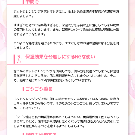
中間で
ホットクレンジングを落とすときには、冷水とぬるま湯の中間ほどの温度を意
識しましょう。
すすぎのときのお湯が熱すぎると、保湿成分を必要以上に落としてしまい乾燥
の原因となってしまいます。また、乾燥をカバーするために皮脂が過剰に分泌
されるようになります。
このような悪循環を避けるためにも、すすぐときのお湯の温度には十分気を付
けましょう。
３．保湿効果を台無しにするNGな使い
方
せっかくホットクレンジングを使用しても、使い方を間違ってしまうと保湿効
果が得られないどころか、肌に悪影響を与えてしまうかもしれません。そこ
で、絶対に避けたいNGな使用方法をご紹介していきます。
ゴシゴシ擦る
ホットクレンジングは肌に優しい成分をたくさん配合しているものの、洗浄力
はマイルドなものが多いです。そのためついゴシゴシと擦ってしまいがちです
が、これはNGです。
ゴシゴシ擦ると肌の角質層が剥がれてしまうため、角質層が薄く固くなってし
まうだけでなく、保湿成分も浸透しにくくなって肌の状態がどんどん悪化して
しまう可能性があるので注意するようにしましょう。
何度も洗顔する