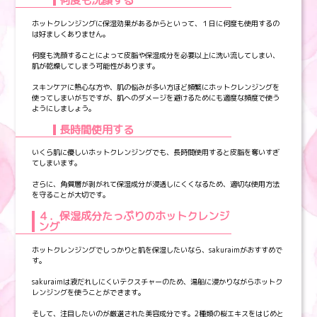
ホットクレンジングに保湿効果があるからといって、１日に何度も使用するの
は好ましくありません。
何度も洗顔することによって皮脂や保湿成分を必要以上に洗い流してしまい、
肌が乾燥してしまう可能性があります。
スキンケアに熱心な方や、肌の悩みが多い方ほど頻繁にホットクレンジングを
使ってしまいがちですが、肌へのダメージを避けるためにも適度な頻度で使う
ようにしましょう。
長時間使用する
いくら肌に優しいホットクレンジングでも、長時間使用すると皮脂を奪いすぎ
てしまいます。
さらに、角質層が剥がれて保湿成分が浸透しにくくなるため、適切な使用方法
を守ることが大切です。
４．保湿成分たっぷりのホットクレンジ
ング
ホットクレンジングでしっかりと肌を保湿したいなら、sakuraimがおすすめで
す。
sakuraimは液だれしにくいテクスチャーのため、湯船に浸かりながらホットク
レンジングを使うことができます。
そして、注目したいのが厳選された美容成分です。2種類の桜エキスをはじめと