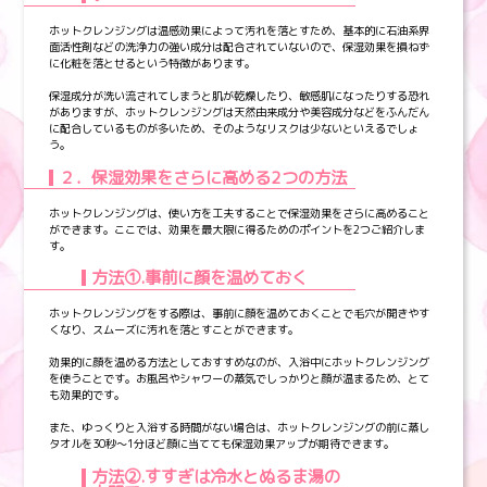
ホットクレンジングは温感効果によって汚れを落とすため、基本的に石油系界
面活性剤などの洗浄力の強い成分は配合されていないので、保湿効果を損ねず
に化粧を落とせるという特徴があります。
保湿成分が洗い流されてしまうと肌が乾燥したり、敏感肌になったりする恐れ
がありますが、ホットクレンジングは天然由来成分や美容成分などをふんだん
に配合しているものが多いため、そのようなリスクは少ないといえるでしょ
う。
２．保湿効果をさらに高める2つの方法
ホットクレンジングは、使い方を工夫することで保湿効果をさらに高めること
ができます。ここでは、効果を最大限に得るためのポイントを2つご紹介しま
す。
方法①.事前に顔を温めておく
ホットクレンジングをする際は、事前に顔を温めておくことで毛穴が開きやす
くなり、スムーズに汚れを落とすことができます。
効果的に顔を温める方法としておすすめなのが、入浴中にホットクレンジング
を使うことです。お風呂やシャワーの蒸気でしっかりと顔が温まるため、とて
も効果的です。
また、ゆっくりと入浴する時間がない場合は、ホットクレンジングの前に蒸し
タオルを30秒～1分ほど顔に当てても保湿効果アップが期待できます。
方法②.すすぎは冷水とぬるま湯の