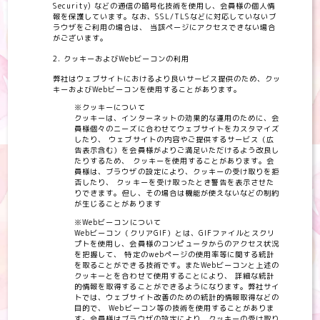
Security) などの通信の暗号化技術を使用し、会員様の個人情
報を保護しています。なお、SSL/TLSなどに対応していないブ
ラウザをご利用の場合は、 当該ページにアクセスできない場合
がございます。
クッキーおよびWebビーコンの利用
弊社はウェブサイトにおけるより良いサービス提供のため、クッ
キーおよびWebビーコンを使用することがあります。
※クッキーについて
クッキーは、インターネットの効果的な運用のために、会
員様個々のニーズに合わせてウェブサイトをカスタマイズ
したり、 ウェブサイトの内容やご提供するサービス（広
告表示含む）を会員様がよりご満足いただけるよう改良し
たりするため、 クッキーを使用することがあります。会
員様は、ブラウザの設定により、クッキーの受け取りを拒
否したり、 クッキーを受け取ったとき警告を表示させた
りできます。但し、その場合は機能が使えないなどの制約
が生じることがあります
※Webビーコンについて
Webビーコン（クリアGIF）とは、GIFファイルとスクリ
プトを使用し、会員様のコンピュータからのアクセス状況
を把握して、 特定のwebページの使用率等に関する統計
を取ることができる技術です。またWebビーコンと上述の
クッキーとを合わせて使用することにより、 詳細な統計
的情報を取得することができるようになります。弊社サイ
トでは、ウェブサイト改善のための統計的情報取得などの
目的で、 Webビーコン等の技術を使用することがありま
す。会員様はブラウザの設定により、クッキーの受け取り