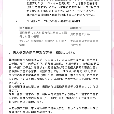
を拒否したり、 クッキーを受け取ったとき警告を表示さ
せたりできます。このような場合でもWebビーコンはアク
セス状況を把握いたしますが、Webビーコンによって、
弊社が会員様の個人情報を収集することはありません。
保有個人データ以外の個人情報の利用目的
個人情報名
利用目的
採用業務にて人材紹介会社を介して取
採用業務のため
得した個人情報
委託元のお客様からお預かりした個人
受託業務の受注業務遂
情報
行のため
2. 個人情報の開示等及び苦情・相談について
弊社の保有する保有個人データに関して、ご本人から開示等（利用目的
の通知、開示、内容の訂正、追加又は削除、 利用の停止、消去及び第三
者への提供の停止）を請求される場合及びその他個人情報の取扱に関す
る取扱いに関する苦情・相談に関しては、 すみやかに対応いたします。
開示等の具体的な手続き（申し出先、申請書式、本人確認等）につきま
しては、下記の＜個人情報についてのお問い合わせ先＞までお問い合わ
せください。
個人情報保護法に基づき、書面または電磁的記録等で回答させていただ
きます。
なお、当該ご請求のうち、利用目的の通知および開示のご請求につきま
しては、弊社所定の手数料（1,000円）分をご負担いただきますので、
あらかじめご了承願います。
＊開示請求の際、本人確認のため運転免許証、もしくはパスポートなど
写真付きの身分証明書が必要です。