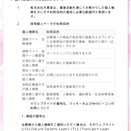
株式会社天真堂は、事業活動を通じてお預かりした個人情
報を次に示す利用目的の達成に必要な範囲内で取扱いま
す。
保有個人データの利用目的
個人情報名
利用目的
会員様への商品の発送等の連絡およびプレゼン
通販サイト 会
ト企画商品の発送等の連絡、商品のご紹介（広
員情報
告表示含む）のため
通販サイト 訪
マーケティングに活用するため
問ページ履歴等
お取引先に関す
お取引様との連絡等のため
る個人情報
弊社へお問い合
わせ頂いた方の
お問い合わせに対する回答等のため
個人情報
採用応募者の方
採用選考及び連絡等のため
の個人情報
従業員に関する
勤務管理・人事給与・福利厚生・社会保険等業
個人情報
務のため
※ウェブサイトの暗号化、クッキーおよびWebビーコンの
利用について
通信の暗号化
会員様から個人情報をご提供いただく場合は、そのウェブサイト
にSSL(Secure Sockets Layer) /TLS (Transport Layer