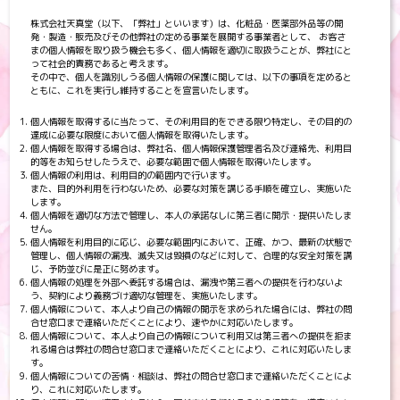
株式会社天真堂（以下、「弊社」といいます）は、化粧品・医薬部外品等の開
発・製造・販売及びその他弊社の定める事業を展開する事業者として、 お客さ
まの個人情報を取り扱う機会も多く、個人情報を適切に取扱うことが、弊社にと
って社会的責務であると考えます。
その中で、個人を識別しうる個人情報の保護に関しては、以下の事項を定めると
ともに、これを実行し維持することを宣言いたします。
個人情報を取得するに当たって、その利用目的をできる限り特定し、その目的の
達成に必要な限度において個人情報を取得いたします。
個人情報を取得する場合は、弊社名、個人情報保護管理者名及び連絡先、利用目
的等をお知らせしたうえで、必要な範囲で個人情報を取得いたします。
個人情報の利用は、利用目的の範囲内で行います。
また、目的外利用を行わないため、必要な対策を講じる手順を確立し、実施いた
します。
個人情報を適切な方法で管理し、本人の承諾なしに第三者に開示・提供いたしま
せん。
個人情報を利用目的に応じ、必要な範囲内において、正確、かつ、最新の状態で
管理し、個人情報の漏洩、滅失又は毀損のなどに対して、合理的な安全対策を講
じ、予防並びに是正に努めます。
個人情報の処理を外部へ委託する場合は、漏洩や第三者への提供を行わないよ
う、契約により義務づけ適切な管理を、実施いたします。
個人情報について、本人より自己の情報の開示を求められた場合には、弊社の問
合せ窓口まで連絡いただくことにより、速やかに対応いたします。
個人情報について、本人より自己の情報について利用又は第三者への提供を拒ま
れる場合は弊社の問合せ窓口まで連絡いただくことにより、これに対応いたしま
す。
個人情報についての苦情・相談は、弊社の問合せ窓口まで連絡いただくことによ
り、これに対応いたします。