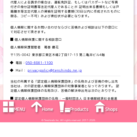
代理人による請求の場合は、運転免許証、もしくはパスポートなど写真
付きの身分証明書等法定代理人であることが 証明出来る書類もしくは戸
籍謄本等法定代理人の資格を証明する書類(30日以内に作成されたものに
限る、コピー不可）および委任状が必要となります。
個人情報に関するお問い合わせならびに苦情および相談は以下の窓口に
て対応させて頂きます。
個人情報保護に関する相談窓口
個人情報保護管理者 葛巻 優花
〒135-0042 東京都江東区木場2丁目17-13 第二亀井ビル4階
電話：
050-6861-1100
Mail：
privacypolicy@tenshindo.ne.jp
当社の所属する「認定個人情報保護団体」の名称および苦情の申し出先
当社は、次の認定個人情報保護団体の対象事業者となっております。 認
定個人情報保護団体の名称及び、苦情の解決申出先は次のとおりです。
認定個人情報保護団体の名称 : 一般財団法人 日本情報経済社会推進
協会
MENU
Home
Products
Shops
Concept
News
Campaigns
Articles
@cosme
苦情解決の連絡先 : 個人情報保護苦情相談室
住所 : 〒106-0032 東京都港区六本木一丁目９番９号 六本木ファース
© Tenshindo Inc. All rights reserved. 2017-2026
トビル内
電話：
050-5860-7565
/
0120-700-779