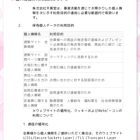
株式会社天真堂は、事業活動を通じてお預かりした個人情
報を次に示す利用目的の達成に必要な範囲内で取扱いま
す。
保有個人データの利用目的
個人情報名
利用目的
会員様への商品の発送等の連絡およびプレゼン
通販サイト 会
ト企画商品の発送等の連絡、商品のご紹介（広
員情報
告表示含む）のため
通販サイト 訪
マーケティングに活用するため
問ページ履歴等
お取引先に関す
お取引様との連絡等のため
る個人情報
弊社へお問い合
わせ頂いた方の
お問い合わせに対する回答等のため
個人情報
採用応募者の方
採用選考及び連絡等のため
の個人情報
従業員に関する
勤務管理・人事給与・福利厚生・社会保険等業
個人情報
務のため
※ウェブサイトの暗号化、クッキーおよびWebビーコンの
利用について
通信の暗号化
会員様から個人情報をご提供いただく場合は、そのウェブサイト
にSSL(Secure Sockets Layer) /TLS (Transport Layer