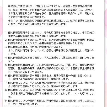
株式会社天真堂（以下、「弊社」といいます）は、化粧品・医薬部外品等の開
発・製造・販売及びその他弊社の定める事業を展開する事業者として、 お客さ
まの個人情報を取り扱う機会も多く、個人情報を適切に取扱うことが、弊社にと
って社会的責務であると考えます。
その中で、個人を識別しうる個人情報の保護に関しては、以下の事項を定めると
ともに、これを実行し維持することを宣言いたします。
個人情報を取得するに当たって、その利用目的をできる限り特定し、その目的の
達成に必要な限度において個人情報を取得いたします。
個人情報を取得する場合は、弊社名、個人情報保護管理者名及び連絡先、利用目
的等をお知らせしたうえで、必要な範囲で個人情報を取得いたします。
個人情報の利用は、利用目的の範囲内で行います。
また、目的外利用を行わないため、必要な対策を講じる手順を確立し、実施いた
します。
個人情報を適切な方法で管理し、本人の承諾なしに第三者に開示・提供いたしま
せん。
個人情報を利用目的に応じ、必要な範囲内において、正確、かつ、最新の状態で
管理し、個人情報の漏洩、滅失又は毀損のなどに対して、合理的な安全対策を講
じ、予防並びに是正に努めます。
個人情報の処理を外部へ委託する場合は、漏洩や第三者への提供を行わないよ
う、契約により義務づけ適切な管理を、実施いたします。
個人情報について、本人より自己の情報の開示を求められた場合には、弊社の問
合せ窓口まで連絡いただくことにより、速やかに対応いたします。
個人情報について、本人より自己の情報について利用又は第三者への提供を拒ま
れる場合は弊社の問合せ窓口まで連絡いただくことにより、これに対応いたしま
す。
個人情報についての苦情・相談は、弊社の問合せ窓口まで連絡いただくことによ
り、これに対応いたします。