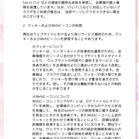
Security) などの通信の暗号化技術を使用し、会員様の個人情
報を保護しています。なお、SSL/TLSなどに対応していないブ
ラウザをご利用の場合は、 当該ページにアクセスできない場合
がございます。
クッキーおよびWebビーコンの利用
弊社はウェブサイトにおけるより良いサービス提供のため、クッ
キーおよびWebビーコンを使用することがあります。
※クッキーについて
クッキーは、インターネットの効果的な運用のために、会
員様個々のニーズに合わせてウェブサイトをカスタマイズ
したり、 ウェブサイトの内容やご提供するサービス（広
告表示含む）を会員様がよりご満足いただけるよう改良し
たりするため、 クッキーを使用することがあります。会
員様は、ブラウザの設定により、クッキーの受け取りを拒
否したり、 クッキーを受け取ったとき警告を表示させた
りできます。但し、その場合は機能が使えないなどの制約
が生じることがあります
※Webビーコンについて
Webビーコン（クリアGIF）とは、GIFファイルとスクリ
プトを使用し、会員様のコンピュータからのアクセス状況
を把握して、 特定のwebページの使用率等に関する統計
を取ることができる技術です。またWebビーコンと上述の
クッキーとを合わせて使用することにより、 詳細な統計
的情報を取得することができるようになります。弊社サイ
トでは、ウェブサイト改善のための統計的情報取得などの
目的で、 Webビーコン等の技術を使用することがありま
す。会員様はブラウザの設定により、クッキーの受け取り