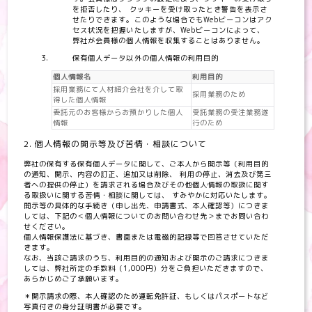
を拒否したり、 クッキーを受け取ったとき警告を表示さ
せたりできます。このような場合でもWebビーコンはアク
セス状況を把握いたしますが、Webビーコンによって、
弊社が会員様の個人情報を収集することはありません。
保有個人データ以外の個人情報の利用目的
個人情報名
利用目的
採用業務にて人材紹介会社を介して取
採用業務のため
得した個人情報
委託元のお客様からお預かりした個人
受託業務の受注業務遂
情報
行のため
2. 個人情報の開示等及び苦情・相談について
弊社の保有する保有個人データに関して、ご本人から開示等（利用目的
の通知、開示、内容の訂正、追加又は削除、 利用の停止、消去及び第三
者への提供の停止）を請求される場合及びその他個人情報の取扱に関す
る取扱いに関する苦情・相談に関しては、 すみやかに対応いたします。
開示等の具体的な手続き（申し出先、申請書式、本人確認等）につきま
しては、下記の＜個人情報についてのお問い合わせ先＞までお問い合わ
せください。
個人情報保護法に基づき、書面または電磁的記録等で回答させていただ
きます。
なお、当該ご請求のうち、利用目的の通知および開示のご請求につきま
しては、弊社所定の手数料（1,000円）分をご負担いただきますので、
あらかじめご了承願います。
＊開示請求の際、本人確認のため運転免許証、もしくはパスポートなど
写真付きの身分証明書が必要です。