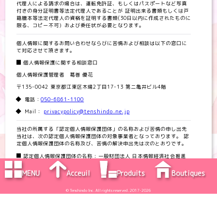
代理人による請求の場合は、運転免許証、もしくはパスポートなど写真
付きの身分証明書等法定代理人であることが 証明出来る書類もしくは戸
籍謄本等法定代理人の資格を証明する書類(30日以内に作成されたものに
限る、コピー不可）および委任状が必要となります。
個人情報に関するお問い合わせならびに苦情および相談は以下の窓口に
て対応させて頂きます。
個人情報保護に関する相談窓口
個人情報保護管理者 葛巻 優花
〒135-0042 東京都江東区木場2丁目17-13 第二亀井ビル4階
電話：
050-6861-1100
Mail：
privacypolicy@tenshindo.ne.jp
当社の所属する「認定個人情報保護団体」の名称および苦情の申し出先
当社は、次の認定個人情報保護団体の対象事業者となっております。 認
定個人情報保護団体の名称及び、苦情の解決申出先は次のとおりです。
認定個人情報保護団体の名称 : 一般財団法人 日本情報経済社会推進
協会
MENU
Acceuil
Produits
Boutiques
Concept
Infos
Offres
Articles
@cosme
苦情解決の連絡先 : 個人情報保護苦情相談室
住所 : 〒106-0032 東京都港区六本木一丁目９番９号 六本木ファース
© Tenshindo Inc. All rights reserved. 2017-2026
トビル内
電話：
050-5860-7565
/
0120-700-779