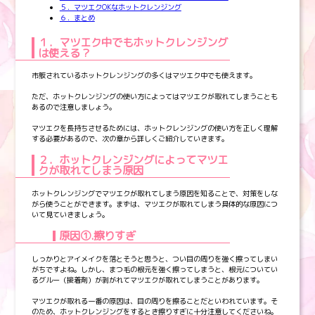
５．マツエクOKなホットクレンジング
６．まとめ
１．マツエク中でもホットクレンジング
は使える？
市販されているホットクレンジングの多くはマツエク中でも使えます。
ただ、ホットクレンジングの使い方によってはマツエクが取れてしまうことも
あるので注意しましょう。
マツエクを長持ちさせるためには、ホットクレンジングの使い方を正しく理解
する必要があるので、次の章から詳しくご紹介していきます。
２．ホットクレンジングによってマツエ
クが取れてしまう原因
ホットクレンジングでマツエクが取れてしまう原因を知ることで、対策をしな
がら使うことができます。まずは、マツエクが取れてしまう具体的な原因につ
いて見ていきましょう。
原因①.擦りすぎ
しっかりとアイメイクを落とそうと思うと、つい目の周りを強く擦ってしまい
がちですよね。しかし、まつ毛の根元を強く擦ってしまうと、根元についてい
るグルー（接着剤）が剥がれてマツエクが取れてしまうことがあります。
マツエクが取れる一番の原因は、目の周りを擦ることだといわれています。そ
のため、ホットクレンジングをするとき擦りすぎに十分注意してくださいね。