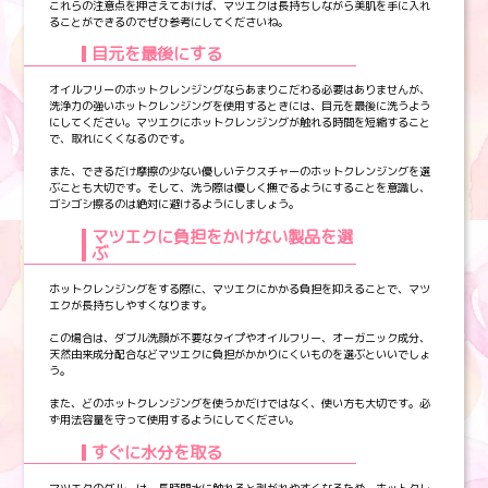
これらの注意点を押さえておけば、マツエクは長持ちしながら美肌を手に入れ
ることができるのでぜひ参考にしてくださいね。
目元を最後にする
オイルフリーのホットクレンジングならあまりこだわる必要はありませんが、
洗浄力の強いホットクレンジングを使用するときには、目元を最後に洗うよう
にしてください。マツエクにホットクレンジングが触れる時間を短縮すること
で、取れにくくなるのです。
また、できるだけ摩擦の少ない優しいテクスチャーのホットクレンジングを選
ぶことも大切です。そして、洗う際は優しく撫でるようにすることを意識し、
ゴシゴシ擦るのは絶対に避けるようにしましょう。
マツエクに負担をかけない製品を選
ぶ
ホットクレンジングをする際に、マツエクにかかる負担を抑えることで、マツ
エクが長持ちしやすくなります。
この場合は、ダブル洗顔が不要なタイプやオイルフリー、オーガニック成分、
天然由来成分配合などマツエクに負担がかかりにくいものを選ぶといいでしょ
う。
また、どのホットクレンジングを使うかだけではなく、使い方も大切です。必
ず用法容量を守って使用するようにしてください。
すぐに水分を取る
マツエクのグルーは、長時間水に触れると剥がれやすくなるため、ホットクレ