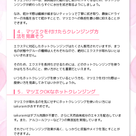
ンジングが終わったらすぐに水分を拭き取るようにしましょう。
なお、乾かす際は繊維が絡まないティッシュで丁寧に拭き取り、最後にドライ
ヤーの冷風を当てて乾かすことで、マツエクへの負担を最小限に抑えることが
できます。
４．マツエクを付けたらクレンジング方
法を見直そう
エクステに対応したホットクレンジングはたくさん販売されていますが、まつ
毛の状態やグルーの種類は人それぞれなので、絶対にエクステが取れないとは
いいきれません。
そのため、エクステを長持ちさせるためには、どのホットクレンジングを使う
かはもちろんのこと、使い方がとても重要だといえます。
いつもホットクレンジングを使っているという方も、マツエクを付けた際は一
度使い方を見直してみてはいかがでしょうか。
５．マツエクOKなホットクレンジング
マツエクが取れるのを気にせずにホットクレンジングを使いたい方には
sakuraimがおすすめです。
sakuraimはダブル洗顔が不要で、さらに天然由来成分のエキスを配合していま
す。また、アルコールフリーなど7つの無添加を実現しています。
それでいてクレンジング効果が高く、しっかりと皮脂やメイクを落とすことが
できますよ。