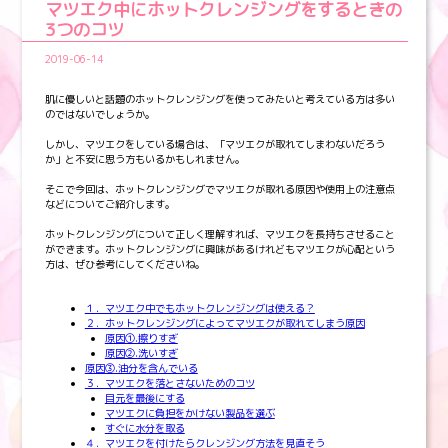
マツエク中にホットクレンジングをするときの
3つのコツ
2019-06-14
肌に優しいと話題のホットクレンジングを使ってみたいと考えている方は多い
のではないでしょうか。
しかし、マツエクをしている場合は、「マツエクが取れてしまわないだろう
か」と不安に思う方もいるかもしれません。
そこで今回は、ホットクレンジングでマツエクが取れる原因や使用上の注意点
などについてご紹介します。
ホットクレンジングについて正しく理解すれば、マツエクを長持ちさせること
ができます。ホットクレンジングに興味があるけれどもマツエクが心配という
方は、ぜひ参考にしてくださいね。
１．マツエク中でもホットクレンジングは使える？
２．ホットクレンジングによってマツエクが取れてしまう原因
原因①.擦りすぎ
原因②.洗いすぎ
原因③.油分を含んでいる
３．マツエクを落とさないためのコツ
目元を最後にする
マツエクに負担をかけない製品を選ぶ
すぐに水分を取る
４．マツエクを付けたらクレンジング方法を見直そう