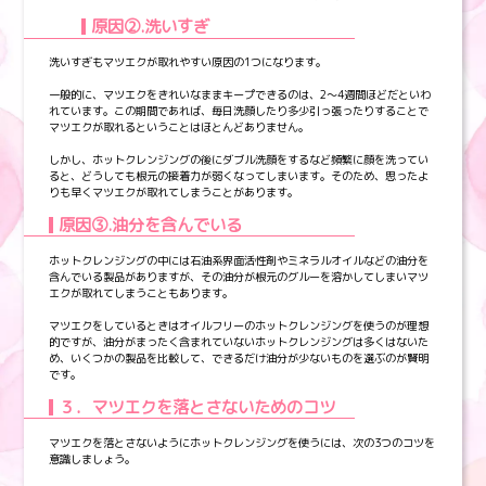
原因②.洗いすぎ
洗いすぎもマツエクが取れやすい原因の1つになります。
一般的に、マツエクをきれいなままキープできるのは、2～4週間ほどだといわ
れています。この期間であれば、毎日洗顔したり多少引っ張ったりすることで
マツエクが取れるということはほとんどありません。
しかし、ホットクレンジングの後にダブル洗顔をするなど頻繁に顔を洗ってい
ると、どうしても根元の接着力が弱くなってしまいます。そのため、思ったよ
りも早くマツエクが取れてしまうことがあります。
原因③.油分を含んでいる
ホットクレンジングの中には石油系界面活性剤やミネラルオイルなどの油分を
含んでいる製品がありますが、その油分が根元のグルーを溶かしてしまいマツ
エクが取れてしまうこともあります。
マツエクをしているときはオイルフリーのホットクレンジングを使うのが理想
的ですが、油分がまったく含まれていないホットクレンジングは多くはないた
め、いくつかの製品を比較して、できるだけ油分が少ないものを選ぶのが賢明
です。
３．マツエクを落とさないためのコツ
マツエクを落とさないようにホットクレンジングを使うには、次の3つのコツを
意識しましょう。