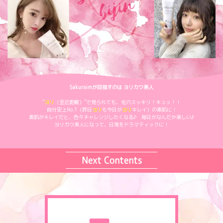
Sakuraimが目指すのは ヨリカワ美人
”
ヨリ
（至近距離）”で見られても、毛穴スッキリ！キュッ！！
自分史上No.1（昨日
ヨリ
も今日が
ヨリ
キレイ）の素肌に！
素肌がキレイだと、色々チャレンジしたくなる♪ 毎日がなんだか楽しい♪
ヨリカワ美人になって、日常をドラマティックに！
Next Contents