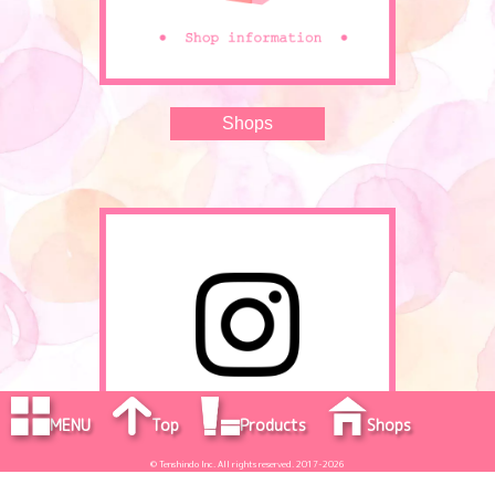
Shops
MENU
Top
Products
Shops
Concept
News
Campaigns
Column
@cosme
© Tenshindo Inc. All rights reserved. 2017-2026