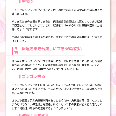
中間で
ホットクレンジングを落とすときには、冷水とぬるま湯の中間ほどの温度を意
識しましょう。
すすぎのときのお湯が熱すぎると、保湿成分を必要以上に落としてしまい乾燥
の原因となってしまいます。また、乾燥をカバーするために皮脂が過剰に分泌
されるようになります。
このような悪循環を避けるためにも、すすぐときのお湯の温度には十分気を付
けましょう。
３．保湿効果を台無しにするNGな使い
方
せっかくホットクレンジングを使用しても、使い方を間違ってしまうと保湿効
果が得られないどころか、肌に悪影響を与えてしまうかもしれません。そこ
で、絶対に避けたいNGな使用方法をご紹介していきます。
ゴシゴシ擦る
ホットクレンジングは肌に優しい成分をたくさん配合しているものの、洗浄力
はマイルドなものが多いです。そのためついゴシゴシと擦ってしまいがちです
が、これはNGです。
ゴシゴシ擦ると肌の角質層が剥がれてしまうため、角質層が薄く固くなってし
まうだけでなく、保湿成分も浸透しにくくなって肌の状態がどんどん悪化して
しまう可能性があるので注意するようにしましょう。
何度も洗顔する