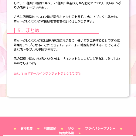
して、15種類の植物エキス、23種類の美容成分が配合されており、潤いたっぷ
りの肌をキープできます。
さらに吸着型ヒアルロン酸が滑らかでツヤのある肌に洗い上げてくれるため、
ホットクレンジングの後はもちもちの肌に仕上がりますよ。
５．まとめ
ホットクレンジングには高い保湿効果があり、使い方を工夫することでさらに
効果をアップさせることができます。また、肌の乾燥を解消することでさまざ
まな肌トラブルも予防できます。
肌の乾燥で悩んでいるという方は、ぜひホットクレンジングを試してみてはい
かがでしょうか。
sakuraim『オールインワンホットクレンジング』
会社概要
利用規約
FAQ
プライバシーポリシー
特定商取引