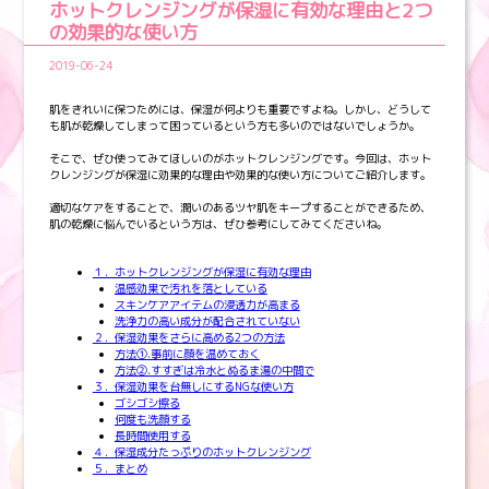
ホットクレンジングが保湿に有効な理由と2つ
の効果的な使い方
2019-06-24
肌をきれいに保つためには、保湿が何よりも重要ですよね。しかし、どうして
も肌が乾燥してしまって困っているという方も多いのではないでしょうか。
そこで、ぜひ使ってみてほしいのがホットクレンジングです。今回は、ホット
クレンジングが保湿に効果的な理由や効果的な使い方についてご紹介します。
適切なケアをすることで、潤いのあるツヤ肌をキープすることができるため、
肌の乾燥に悩んでいるという方は、ぜひ参考にしてみてくださいね。
１．ホットクレンジングが保湿に有効な理由
温感効果で汚れを落としている
スキンケアアイテムの浸透力が高まる
洗浄力の高い成分が配合されていない
２．保湿効果をさらに高める2つの方法
方法①.事前に顔を温めておく
方法②.すすぎは冷水とぬるま湯の中間で
３．保湿効果を台無しにするNGな使い方
ゴシゴシ擦る
何度も洗顔する
長時間使用する
４．保湿成分たっぷりのホットクレンジング
５．まとめ