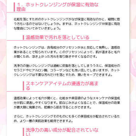
１．ホットクレンジングが保湿に有効な
理由
化粧を落とすためのホットクレンジングがなぜ保湿に有効なのかと、疑問に思
う方もいるのではないでしょうか。まずは、ホットクレンジングが保湿に有効
な理由についてみていきましょう。
温感効果で汚れを落としている
ホットクレンジングは、含有成分のグリセリンが水と反応して発熱し、温感効
果があることで知られています。このグリセリンによって、肌が温まると毛穴
が開くため、浮き上がった汚れを取り除きやすくなるのです。
洗浄力の強いクレンジングは過剰に皮脂を落としてしまううえに、保湿成分の
セラミドやヒアルロン酸、コラーゲンなども洗い流してしまいますが、ホット
クレンジングは不要な汚れだけを落とすため、潤いをキープできますよ。
スキンケアアイテムの浸透力が高ま
る
温感効果によって毛穴が開くと、化粧水や美容液のようなスキンケアの保湿成
分が肌に浸透しやすくなります。肌なじみがよくなることで、保湿成分の効果
が最大限に発揮され、乾燥から肌を守ることができます。
さらに、ホットクレンジングそのものにも多くの美容成分が配合されているた
め、より一層の美肌効果も期待できますよ。
洗浄力の高い成分が配合されていな
い