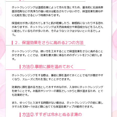
ホットクレンジングは温感効果によって汚れを落とすため、基本的に石油系界
面活性剤などの洗浄力の強い成分は配合されていないので、保湿効果を損ねず
に化粧を落とせるという特徴があります。
保湿成分が洗い流されてしまうと肌が乾燥したり、敏感肌になったりする恐れ
がありますが、ホットクレンジングは天然由来成分や美容成分などをふんだん
に配合しているものが多いため、そのようなリスクは少ないといえるでしょ
う。
２．保湿効果をさらに高める2つの方法
ホットクレンジングは、使い方を工夫することで保湿効果をさらに高めること
ができます。ここでは、効果を最大限に得るためのポイントを2つご紹介しま
す。
方法①.事前に顔を温めておく
ホットクレンジングをする際は、事前に顔を温めておくことで毛穴が開きやす
くなり、スムーズに汚れを落とすことができます。
効果的に顔を温める方法としておすすめなのが、入浴中にホットクレンジング
を使うことです。お風呂やシャワーの蒸気でしっかりと顔が温まるため、とて
も効果的です。
また、ゆっくりと入浴する時間がない場合は、ホットクレンジングの前に蒸し
タオルを30秒～1分ほど顔に当てても保湿効果アップが期待できます。
方法②.すすぎは冷水とぬるま湯の