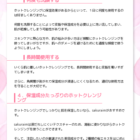
ホットクレンジングに保湿効果があるからといって、１日に何度も使用するの
は好ましくありません。
何度も洗顔することによって皮脂や保湿成分を必要以上に洗い流してしまい、
肌が乾燥してしまう可能性があります。
スキンケアに熱心な方や、肌の悩みが多い方ほど頻繁にホットクレンジングを
使ってしまいがちですが、肌へのダメージを避けるためにも適度な頻度で使う
ようにしましょう。
長時間使用する
いくら肌に優しいホットクレンジングでも、長時間使用すると皮脂を奪いすぎ
てしまいます。
さらに、角質層が剥がれて保湿成分が浸透しにくくなるため、適切な使用方法
を守ることが大切です。
４．保湿成分たっぷりのホットクレンジ
ング
ホットクレンジングでしっかりと肌を保湿したいなら、sakuraimがおすすめで
す。
sakuraimは液だれしにくいテクスチャーのため、湯船に浸かりながらホットク
レンジングを使うことができます。
そして、注目したいのが厳選された美容成分です。2種類の桜エキスをはじめと