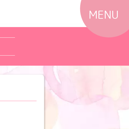
MENU
Top
Products
Shops
News
Campaigns
Column
@cosme