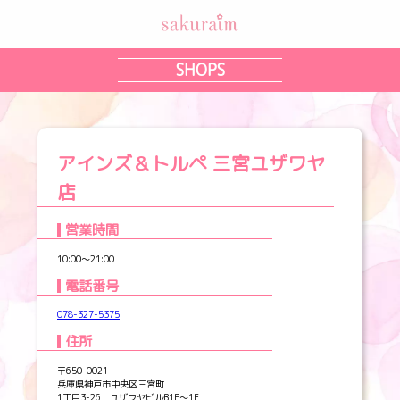
SHOPS
アインズ＆トルペ 三宮ユザワヤ
店
営業時間
10:00～21:00
電話番号
078-327-5375
住所
〒650-0021
兵庫県神戸市中央区三宮町
1丁目3-26 ユザワヤビルB1F～1F