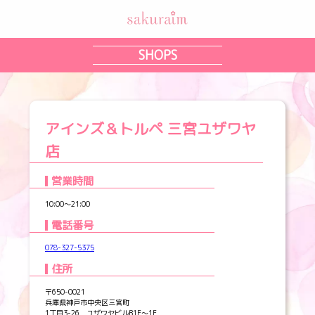
SHOPS
アインズ＆トルペ 三宮ユザワヤ
店
営業時間
10:00～21:00
電話番号
078-327-5375
住所
〒650-0021
兵庫県神戸市中央区三宮町
1丁目3-26 ユザワヤビルB1F～1F